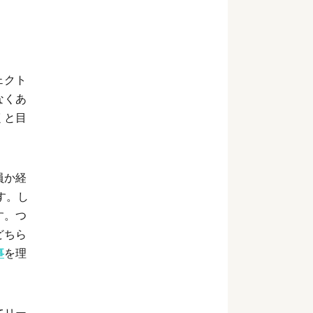
ェクト
なくあ
くと目
員か経
す。し
す。つ
どちら
事
を理