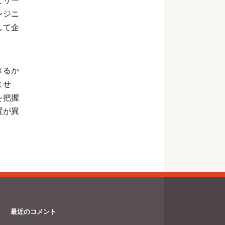
てリー
ンジニ
して企
きるか
ませ
を把握
置が異
最近のコメント