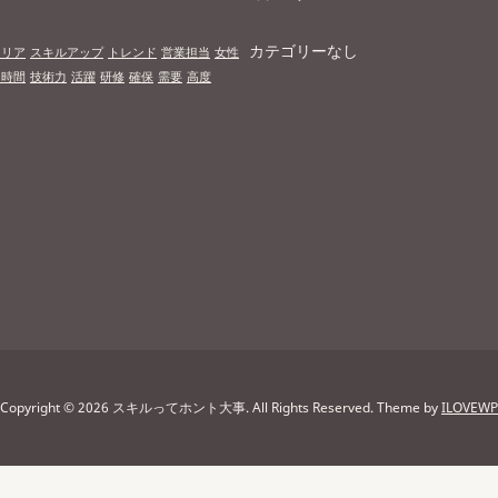
カテゴリーなし
ャリア
スキルアップ
トレンド
営業担当
女性
習時間
技術力
活躍
研修
確保
需要
高度
Copyright © 2026 スキルってホント大事. All Rights Reserved.
Theme by
ILOVEWP